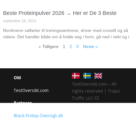
Beste Proteinpulver 2026 → Her er De 3 Beste
september 18, 2024
Nordmenn valfarter til treningssentrene, driver med crossfit og så
videre. Det handler både om å holde seg i form, gå ned i vekt og i
« Tidligere
1
2
3
Neste »
OM
TestOversikt.com – All
TestOversikt.com
rights reserved | Tropic
Traffic LLC-FZ
Partnere
Black-Friday-Oversigt.dk