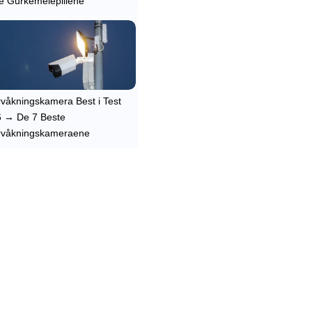
e Gurkemeiepillene
våkningskamera Best i Test
 → De 7 Beste
rvåkningskameraene