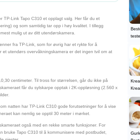
r TP-Link Tapo C310 et opplagt valg. Her får du et
ing) og som samtidig tar opp i høy kvalitet. I tillegg
Best
 mest mulig ut av ditt utendørskamera.
test
enner fra TP-Link, som for øvrig har et rykte for å
r et utendørs overvåkningskamera er det ingen tvil om at
,30 centimeter. Til tross for størrelsen, går du ikke på
Krea
kameraet får du sylskarpe opptak i 2K-oppløsning (2.560 x
Krea
lder.
 om natten har TP-Link C310 gode forutsetninger for å vise
eraet kan nemlig se opptil 30 meter i mørket.
ingskameraet også med en rekke smarte funksjoner. For
kan bruke Tapo C310 til å kommunisere med postbudet,
Gurk
de gjester.