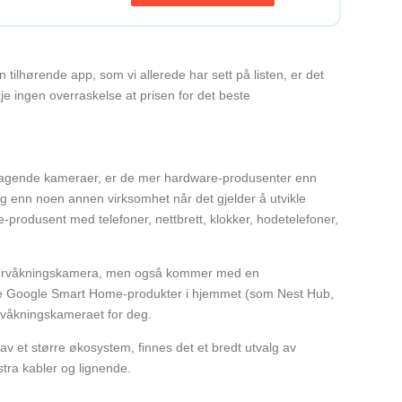
ilhørende app, som vi allerede har sett på listen, er det
e ingen overraskelse at prisen for det beste
ragende kameraer, er de mer hardware-produsenter enn
ng enn noen annen virksomhet når det gjelder å utvikle
e-produsent med telefoner, nettbrett, klokker, hodetelefoner,
 overvåkningskamera, men også kommer med en
ndre Google Smart Home-produkter i hjemmet (som Nest Hub,
rvåkningskameraet for deg.
v et større økosystem, finnes det et bredt utvalg av
stra kabler og lignende.