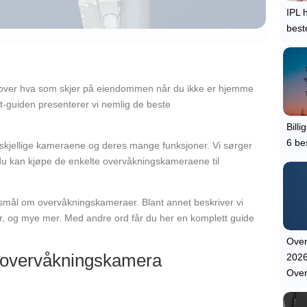
IPL 
best
t over hva som skjer på eiendommen når du ikke er hjemme
est-guiden presenterer vi nemlig de beste
Bill
6 be
 forskjellige kameraene og deres mange funksjoner. Vi sørger
vor du kan kjøpe de enkelte overvåkningskameraene til
ørsmål om overvåkningskameraer. Blant annet beskriver vi
r, og mye mer. Med andre ord får du her en komplett guide
Over
 overvåkningskamera
2026
Ove