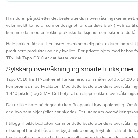
Hvis du er på jakt etter det beste utendørs overvåkningskameraet, e
velanmeldt kamera, som er designet for utendørs bruk (IP66-sertifiser
kommer det med en rekke praktiske funksjoner som sikrer at du får
Hele pakken får du til en svært overkommelig pris, akkurat som vi kj
produsere produkter av høy kvalitet. For private hjem med behov fo
TP-Link Tapo C310 er det beste valget.
Sylskarp overvåkning og smarte funksjoner
Tapo C310 fra TP-Link er et lite kamera, som måler 6,43 x 14,20 x 10
kompromiss med kvaliteten. Med dette beste utendørs overvåknings
1.440 piksler) og 3 MP. Det betyr at du slipper uklare overvåkningsbi
Det er ikke bare på dagtid du kan få opptak i høy oppløsning. Også
deg hva som skjer (eller har skjedd). Det utendørs overvåkningskam
I tillegg til bildekvaliteten kommer dette beste utendørs overvåkn
eksempel har det både innebygd mikrofon og høyttaler, slik at du 
familien eller gi advarsler til potensielle innbruddstyver eller uønske