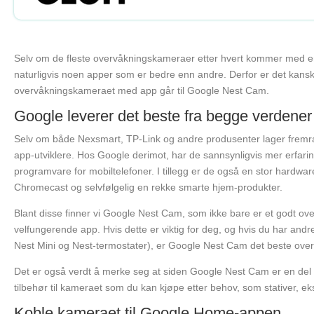
Selv om de fleste overvåkningskameraer etter hvert kommer med en t
naturligvis noen apper som er bedre enn andre. Derfor er det kanskj
overvåkningskameraet med app går til Google Nest Cam.
Google leverer det beste fra begge verdener
Selv om både Nexsmart, TP-Link og andre produsenter lager frem
app-utviklere. Hos Google derimot, har de sannsynligvis mer erfari
programvare for mobiltelefoner. I tillegg er de også en stor hardwar
Chromecast og selvfølgelig en rekke smarte hjem-produkter.
Blant disse finner vi Google Nest Cam, som ikke bare er et godt
velfungerende app. Hvis dette er viktig for deg, og hvis du har a
Nest Mini og Nest-termostater), er Google Nest Cam det beste ove
Det er også verdt å merke seg at siden Google Nest Cam er en del a
tilbehør til kameraet som du kan kjøpe etter behov, som stativer, ek
Koble kameraet til Google Home-appen