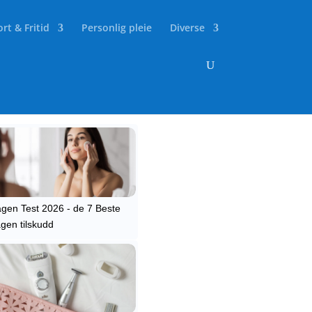
rt & Fritid
Personlig pleie
Diverse
lære Tester
agen Test 2026 - de 7 Beste
agen tilskudd