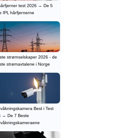
hårfjerner test 2026 → De 5
e IPL hårfjernerne
igste strømselskaper 2026 - de
ste strømavtalene i Norge
våkningskamera Best i Test
 → De 7 Beste
rvåkningskameraene