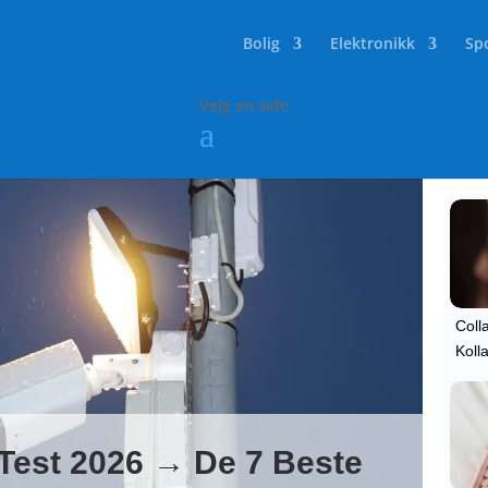
Bolig
Elektronikk
Spo
Velg en side
Popu
Coll
Koll
Test 2026 → De 7 Beste