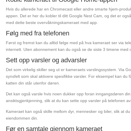
Hvis du allerede har en Chromecast eller andre smarte hjem-produ
appen. Det er her du kobler til ditt Google Nest Cam, og det er ogs
med dette beste overvåkningskameraet med app.
Følg med fra telefonen
Først og fremst kan du alltid følge med på hva kameraet ser via tel
internett. Uten abonnement kan du også se de siste 3 timene med op
Sett opp varsler og advarsler
Det som virkelig skiller seg ut er kameraets varslingssystem. Via
synsfelt som skal aktivere spesifikke varsler. For eksempel kan du få
katten din står utenfor døren.
Det kan også varsle hvis noen dukker opp foran inngangsdøren din.
ansiktsgjenkjenning, slik at du kan sette opp varsler på telefonen 
Kameraet kan også skille mellom dyr, mennesker og biler, slik at du 
eiendommen din.
Før en samtale gjennom kameraet