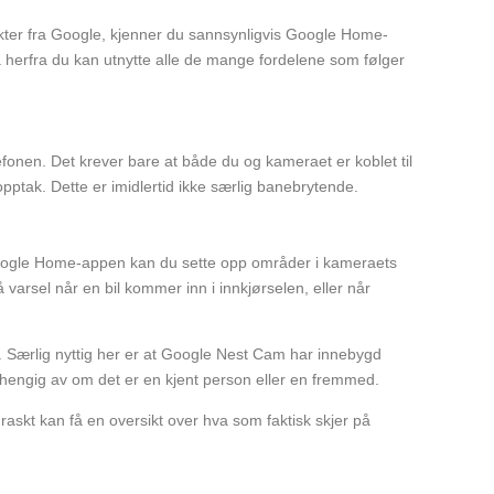
kter fra Google, kjenner du sannsynligvis Google Home-
å herfra du kan utnytte alle de mange fordelene som følger
efonen. Det krever bare at både du og kameraet er koblet til
ptak. Dette er imidlertid ikke særlig banebrytende.
 Google Home-appen kan du sette opp områder i kameraets
 varsel når en bil kommer inn i innkjørselen, eller når
 Særlig nyttig her er at Google Nest Cam har innebygd
avhengig av om det er en kjent person eller en fremmed.
raskt kan få en oversikt over hva som faktisk skjer på