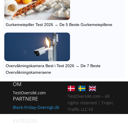
Gurkemeiepiller Test 2026 → De 5 Beste Gurkemeiepillene
Overvåkningskamera Best i Test 2026 → De 7 Beste
Overvåkningskameraene
OM
TestOversikt.com
TestOversikt.com – All
PARTNERE
rights reserved | Tropic
Black-Friday-Oversigt.dk
Traffic LLC-FZ
KATEGORI